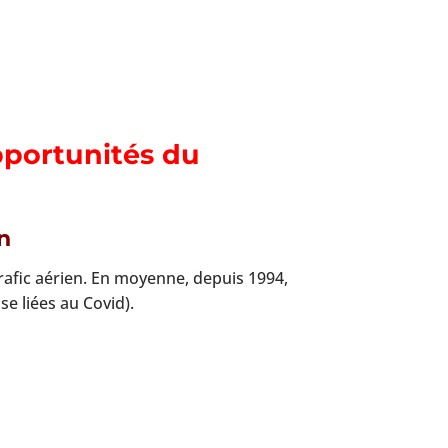
pportunités du
n
afic aérien. En moyenne, depuis 1994,
e liées au Covid).