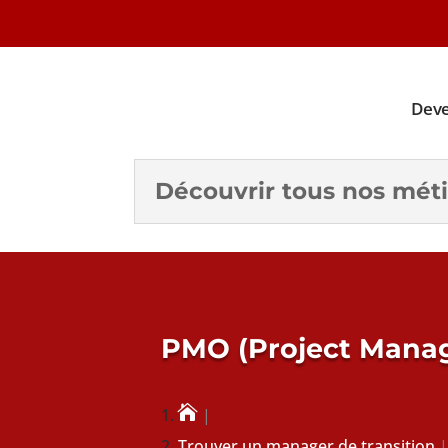
Deve
Découvrir tous nos méti
PMO (Project Manag

Trouver un manager de transition