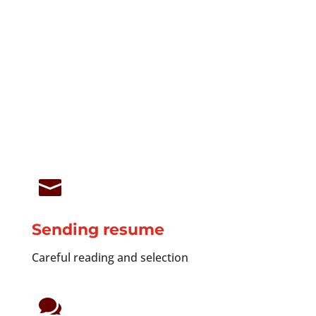
a dedicated
contact person to discuss and obtain
precise answers to your questions

Sending resume
Careful reading and selection
