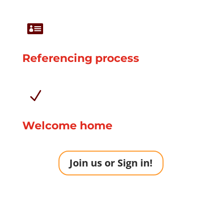

Referencing process
N
Welcome home
Join us or Sign in!