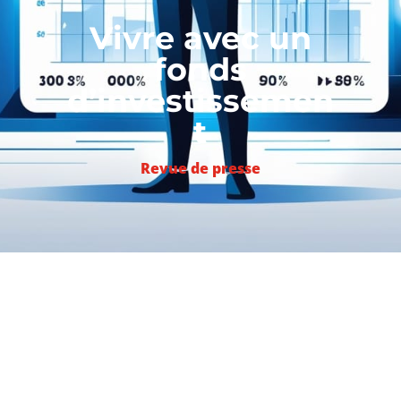
Vivre avec un
fonds
d’investissemen
t
Revue de presse
Les fonds d’investissement ont
bouleversé le paysage économique. Dans
Le Figaro
, l’avocat d’affaires Gérard
Cohen fait le point.
• Devenus des opérateurs incontournables
du paysage économique, les fonds