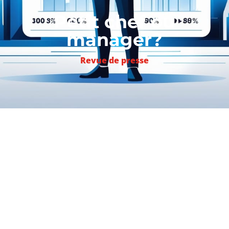
Petit chef ou
manager?
Revue de presse
#CLIN D’OEIL –
VU SUR LE WEB:
Quelle est
la différence entre un petit chef et un
manager?