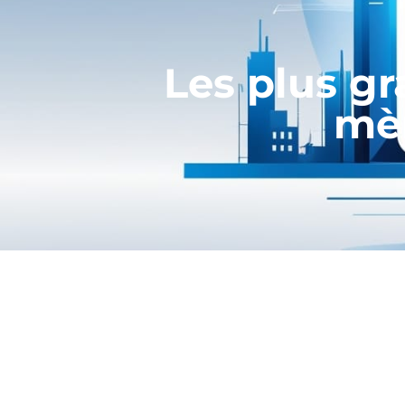
Les plus g
mèn
#MANAGEMENT
– Essayer, échouer,
fleuve tranquille, et la capacité 
livre «
Ils se croyaient les meilleurs
», d
(…) Fail, learn and succeed ! Les gra