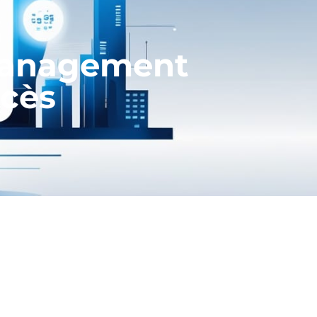
 management
ccès
d’une entreprise n’est pas un long
n article paru sur FocusRH, sur le
onsubstantiel à l’acte