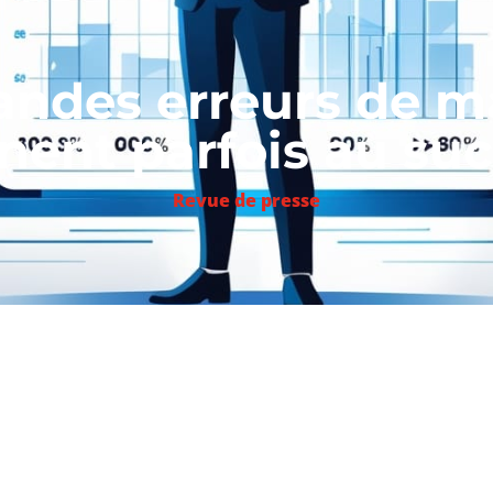
randes erreurs de
ent parfois au su
Revue de presse
 recommencer, et si c’était la clé de la réussite? La vie 
à se transformer semble être gage de réussite…
Extraits d’u
e la journaliste Christine Kerdellan.
nds patrons américains ont intégré le fait que l’échec était c