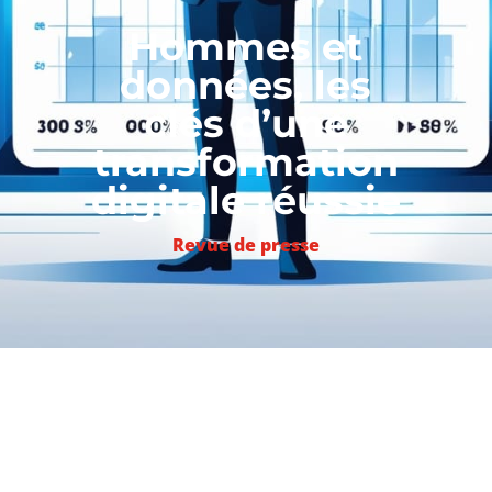
Hommes et
données, les
clés d’une
transformation
digitale réussie
Revue de presse
Voici deux extraits intéressants de
l’intervention d’Emmanuel Vivier,
cofondateur du Hub Institute, lors
du
Hubday Future of Social Media
,
publiée par
Le Blog du Médiateur
.