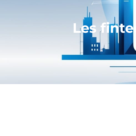
Les fint
#RH
– L
u dans Option Finance
(ext
De plus en plus de fintechs cherche
celui offert dans les autres entrep
De nouvelles perspectives de carrièr
une levée de fonds, ces jeunes soci