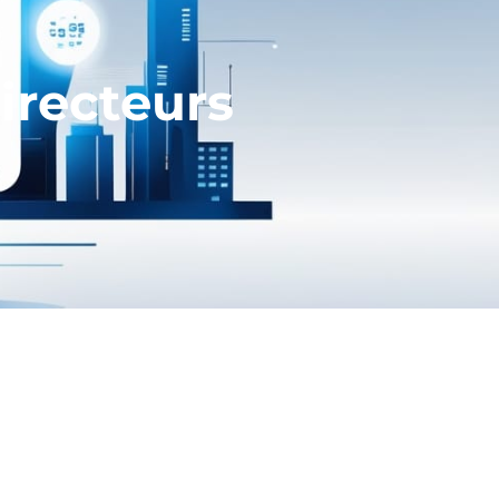
irecteurs
cier. Si le poste reste similaire à
ctif.
.
Bien souvent, après avoir réalisé
r dans les services financiers