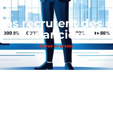
echs recrutent des d
financiers
Revue de presse
raits)
nt à étoffer leurs équipes en recrutant un directeur finan
rises, il nécessite néanmoins d’être polyvalent et très réa
e s’ouvrent pour les directeurs financiers dans les fintechs
étés qui utilisent les nouvelles technologies pour innove