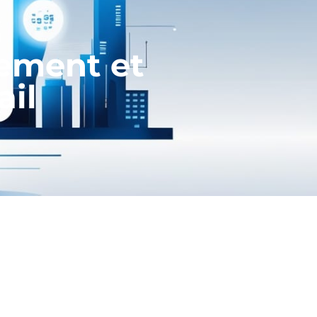
ement et
ail
rcan de plus pour les salariés
 seront en berne.
ersion originelle, non celle qui est
lus efficace de demander aux
ionnels qu’ils rencontrent que de faire