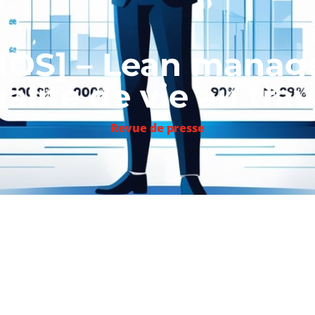
HOS] – Lean manag
alité de vie au trav
Revue de presse
hode de management en entreprise ne doit pas être un ca
é de vie au travail, sans quoi motivation et productivité
e promouvaient les pionniers du lean et du toyotisme (dans sa v
), et comme l’ont constaté nos interlocuteurs, il est en effet p
avec les clients de proposer des solutions aux problèmes profess