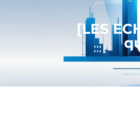
[LES EC
qu
L’instauration d’une nouvelle mét
mais une amélioration de la qualit
Lu sur
Les Echos
(extrait) – »
Comme l
souvent déployée et dévoyée aujourd’hui
opérateurs et aux employés en contact 