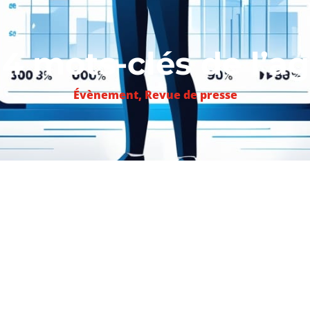
 4 mots-clés de l’agi
Évènement
,
Revue de presse
paru dans
l’Opinion
, Cécile Dejoux, professeur des universi
 piliers sur lesquels reposent l’agilité en entreprise.
cité ». Il ne suffit plus de s’adapter, être agile signifie qu’i
eut se tromper, mais il faut s’apercevoir qu’on se trompe 
’on peut proposer une solution qui n’est pas finalisée.
u deuxième mot-clé de l’agilité : l’« expérimentation ». L’i