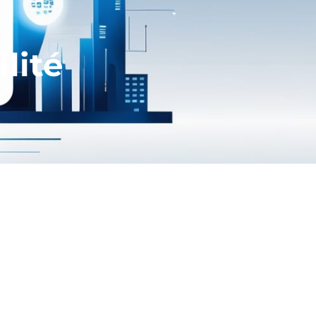
lité
tés au Conservatoire national des
l faut
s’adapter plus vite que les
vite
, c’est le fameux slogan « fail
nnovation est le moteur de la