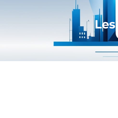
Les
#MANAGEMENT
– Dans un article 
arts et métiers (Cnam), détaille les 4
Vélocité.
(…) Le premier mot est « vélo
autres. Ce qui implique que l’on p
fast ». Ce qui induit également que l
Expérimentation.
Cela nous amène a