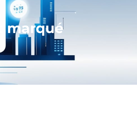
nt marqué
t celle de leurs RH. Recrutons.fr
mieux orienter leur
 Data. Si le marketing est le 1er