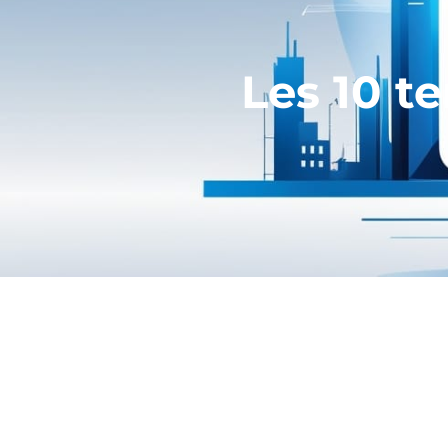
Les 10 t
#RH
– La transformation numérique
publie les 10 actualités et tendan
1. Big Data : les RH
stratégie
Dorénavant toute entreprise qui se