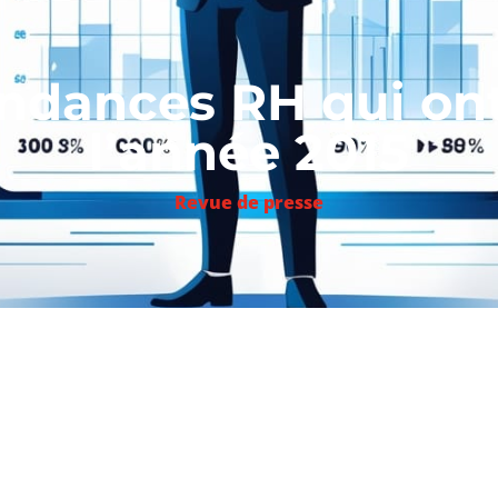
endances RH qui o
l’année 2015
Revue de presse
 bouleverse l’organisation des entreprises, et notammen
ces marquantes cette année. Extraits.
 ont accès à plus de données pour 
 prétend être dans le « trend » a forcément intégré le Big