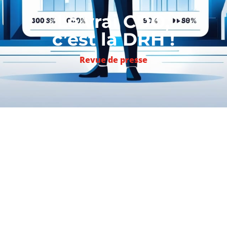
Le vrai CDO,
c’est la DRH !
Revue de presse
#RH
– Sur
Linkedin
, Romain Rabier
s’interroge sur les vraies fonctions du
CDO (Chief Digital Officer), fonction dont
on entend beaucoup parler quand on
évoque la transformation digitale.
Extraits:
Le Chief Digital Officer est LE titre en
vogue dans les organisations. Ultra-prisé