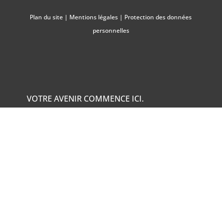
Plan du site
|
Mentions légales
|
Protection des données
personnelles
VOTRE AVENIR COMMENCE ICI.
+33 (0)1 45 72 12 12
