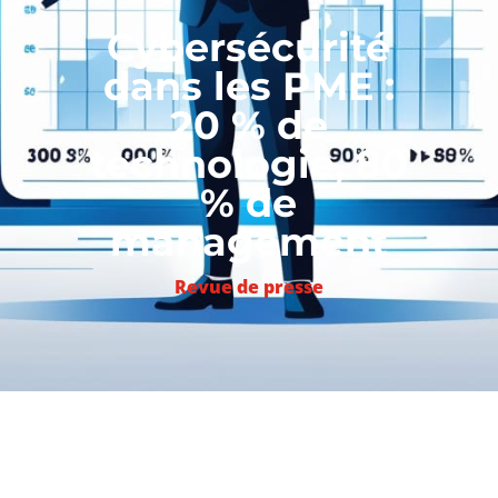
Cybersécurité
dans les PME :
20 % de
technologie, 80
% de
management
Revue de presse
Le cybercrime est une menace de plus en
plus forte pour les entreprises. Comment
s’en protéger? Quelles sont les