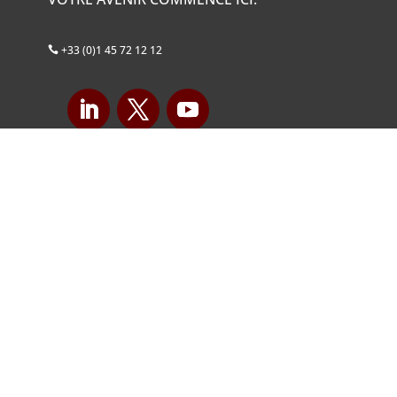
+33 (0)1 45 72 12 12

Paris
5, rue de Chazelles
75017 Paris
Tél.
+ 33 (0)1 45 72 12 12