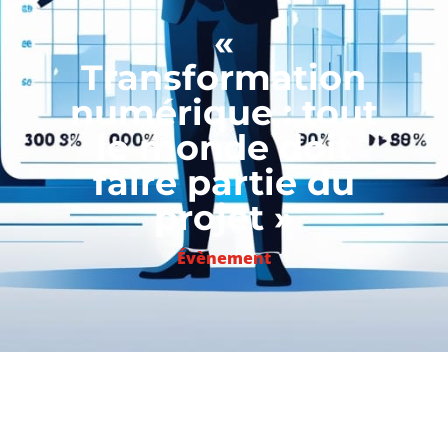
«
Transformation
numérique : tout
le monde doit
faire partie du
projet »
Évènement