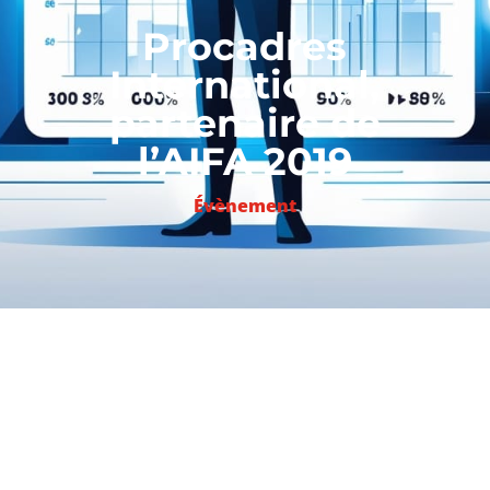
Procadres
International,
partenaire de
l’AIFA 2019
Évènement
ème
Pour la 3
année, Procadres
International était partenaire de l’Africa
Investments Forum & Awards (AIFA)
2019, organisé par Leaders League, qui
s’est déroulé le mercredi 4 décembre. Près
de 700 personnes étaient rassemblées au