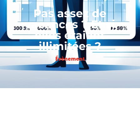
Pas assez de
vacances ? Et si
elles étaient
illimitées ?
Évènement
LECTURES D’ÉTÉ – MANAGEMENT
Lu dans le
Figaro
→Les vacances, un
passage obligé pour mieux travailler
Pour Sébastien Hof, psychologue du travail
et chargé d’enseignement à l’université de