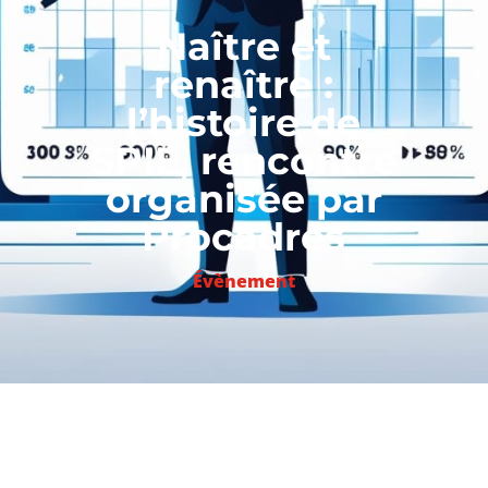
Naître et
renaître :
l’histoire de
SPIE, rencontre
organisée par
Procadres
Évènement
Le 17 avril dernier, Procadres
International conviait son réseau à son
petit-déjeuner Naître et Renaître :