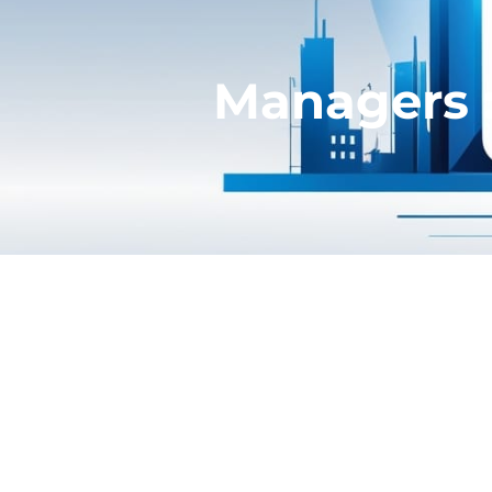
Managers :
MANAGEMENT :
A trop se focalise
leur fonction: celle du leader et c
et conférencier. Extraits (article c
La position de manager est central
premier est de contrôler que ce qui
focalisé sur ses tableaux de bord, 
celle du leader qui donne le sens e