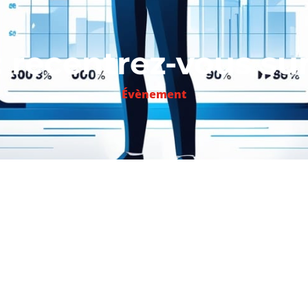
 recentrez-vous sur 
Évènement
r sur leurs tableaux de bord, les managers délaissent souv
elle du coach, essentielles à l’épanouissement des salariés
omplet sur l’Entreprise – L’Express :
ICI
)
e dans l’entreprise, mais elle est souvent réduite à la po
 doit être fait est bien fait, dans les temps et dans les 
ses indicateurs et ses plannings,
le manager délaisse
deux 
t la vision; celle du coach qui vise à développer le poten