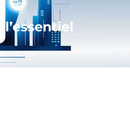
l’essentiel
ent deux postures essentielles à
, estime Philippe Laurent, formateur
sture du gestionnaire dont le souci
limites du budget. Quand il est trop
postures essentielles à sa fonction:
tiel des personnes.