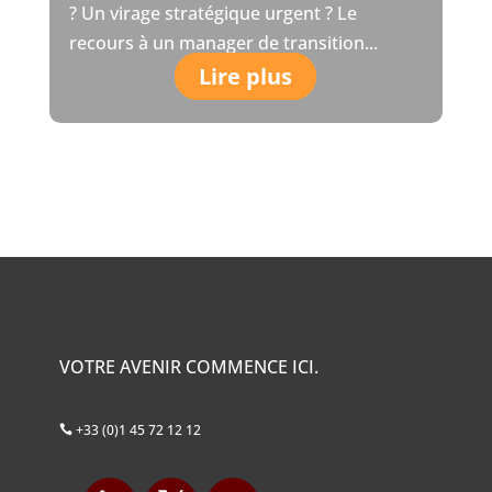
? Un virage stratégique urgent ? Le
recours à un manager de transition...
Lire plus
VOTRE AVENIR COMMENCE ICI.
+33 (0)1 45 72 12 12
