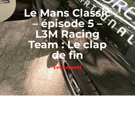
Le Mans Classic
– épisode 5 –
L3M Racing
Team : Le clap
de fin
Évènement
3 tours manquants… pour finir
cette aventure au Mans Classic