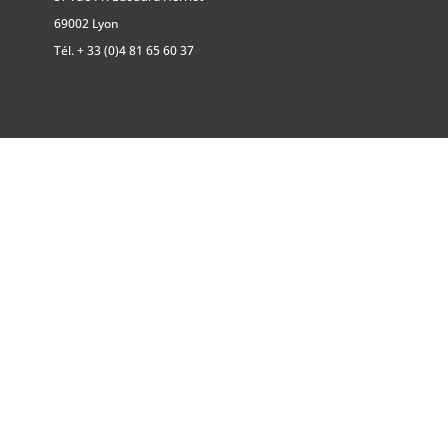
69002 Lyon
Tél.
+ 33 (0)4 81 65 60 37
Plan du site
|
Mentions légales
|
Protection des données
personnelles
VOTRE AVENIR COMMENCE ICI.
+33 (0)1 45 72 12 12
