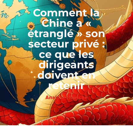
Comment la
Chine a «
étranglé » son
secteur privé :
ce que les
dirigeants
doivent en
retenir
Analyse - Marché
L’économie chinoise, autrefois l’une des