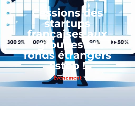
Cessions des
startups
françaises aux
groupes et
fonds étrangers
: stop !
Évènement
Dernières lectures d’été :
Medtech et ses robots pour la chirurgie racheté
par un groupe Américain, Withings et ses