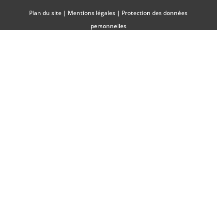
Plan du site
|
Mentions légales
|
Protection des données
personnelles
VOTRE AVENIR COMMENCE ICI.
+33 (0)1 45 72 12 12
